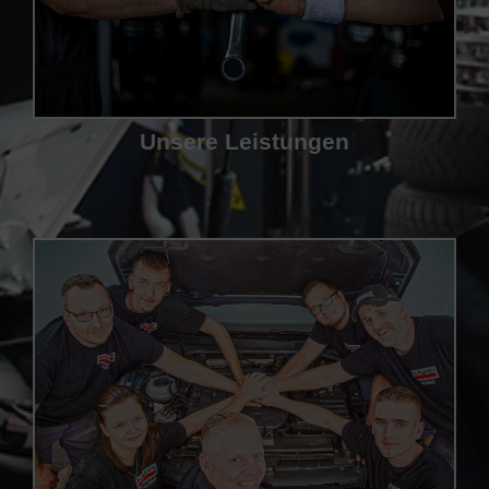
Unsere Leistungen
Cookie-Zustimmung verwalten
Um dir ein optimales Erlebnis zu bieten, verwenden wir Technologien wie
Cookies, um Geräteinformationen zu speichern und/oder darauf
zuzugreifen. Wenn du diesen Technologien zustimmst, können wir Daten
wie das Surfverhalten oder eindeutige IDs auf dieser Website verarbeiten.
Wenn du deine Zustimmung nicht erteilst oder zurückziehst, können
bestimmte Merkmale und Funktionen beeinträchtigt werden.
Akzeptieren
Ablehnen